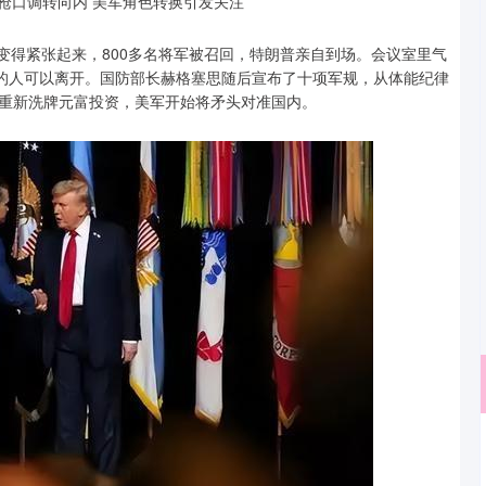
然变得紧张起来，800多名将军被召回，特朗普亲自到场。会议室里气
应的人可以离开。国防部长赫格塞思随后宣布了十项军规，从体能纪律
重新洗牌元富投资，美军开始将矛头对准国内。
沪深300
4694.44
.42%
43.13
0.93%