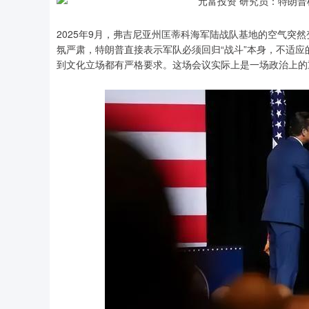
2025年9月，弗吉尼亚州匡蒂科海军陆战队基地的空气突
氛严肃，特朗普直接表示军队必须回归“战斗”本身，不适
到文化立场都有严格要求。这场会议实际上是一场政治上的
深证成指
14311.01
.68
1.02%
200.89
1