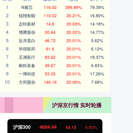
1
N展芯
116.52
396.89%
79.39%
2
锐翔智能
110.02
20.21%
16.80%
3
志特新材
14.8
20.03%
14.18%
4
博腾股份
20.44
20.02%
14.77%
5
近岸蛋白
46.72
20.01%
5.62%
6
毕得医药
61.6
20.01%
6.12%
7
五洲医疗
83.62
20.01%
18.37%
8
耐科装备
49.67
20.01%
6.83%
9
一博科技
53.33
20.01%
17.26%
10
方邦股份
146.16
20.00%
7.68%
沪深京行情 实时轮播
北证50
1134.24
创
11.37
1.01%