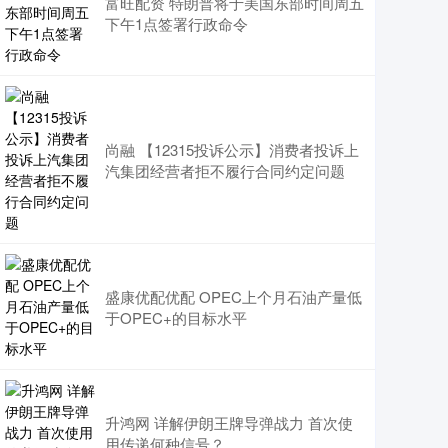
富旺配资 特朗普将于美国东部时间周五
下午1点签署行政命令
尚融 【12315投诉公示】消费者投诉上
汽集团经营者拒不履行合同约定问题
盛康优配优配 OPEC上个月石油产量低
于OPEC+的目标水平
升鸿网 详解伊朗王牌导弹战力 首次使
用传递何种信号？