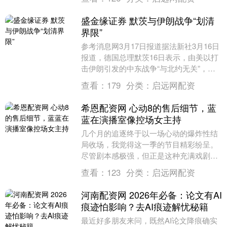
盛金缘证券 默茨与伊朗战争“划清
界限”
参考消息网3月17日报道据法新社3月16日
报道，德国总理默茨16日表示，由美以打
击伊朗引发的中东战争“与北约无关”，德
国也不会参与这场战争。 报道称，默茨在
查看：
179
分类：
启远网配资
与荷....
希恩配资网 心动8的售后细节，蓝
蓝在演播室像控场女主持
几个月的追逐终于以一场心动的爆炸性结
局收场，我觉得这一季的节目精彩纷呈。
尽管剧本感极强，但正是这种充满戏剧性
的恋爱综艺才更吸引人。如果故事从头甜
查看：
123
分类：
启远网配资
到尾，恐怕会显得....
河南配资网 2026年必备：论文有AI
痕迹怕影响？去AI痕迹解忧秘籍
最近好多朋友来问，既然AI论文降痕确实