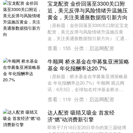
宝龙配资 金价回落至3300关口附
近，美元反弹与风险情绪升温施压
黄金，关注美通胀数据指引新方向
（原标题：金价回落至3300关口附近宝龙
配资，美元反弹与风险情绪升温施压黄
金，关注美通胀数据指引新方向） 汇通财
经APP讯——黄金短线受避险降温与美元
查看：
155
分类：
启远网配资
走强双重压....
牛顺网 桥水基金在华募集亚洲策略
基金 年化报酬率达20.7%
（原标题：桥水基金在华募集亚洲策略基
金 年化报酬率达20.7%）牛顺网 观点网
讯：6月3日，全球知名对冲基金桥水
（Bridgewater Associates）....
查看：
119
分类：
启远网配资
达人配资 吸睛又吸金 首发经
济“燃”动消费新引擎
即将于7月16日至20日举办的第三届链博