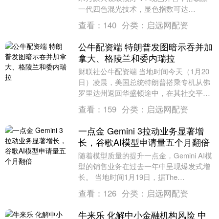
一代四色混光技术，显色指数可达
Ra97，兼容 HomeKit 生....
查看：
140
分类：
启远网配资
公牛配资端 特朗普发图暗示吞并加
拿大、格陵兰和委内瑞拉
财联社公牛配资端 当地时间今天（1月20
日）凌晨，美国总统特朗普搭乘专机从佛
罗里达州返回华盛顿途中，在其社交平
台“真实社交”上发图，暗示吞并丹麦自治
查看：
159
分类：
启远网配资
领地格陵兰岛....
一点金 Gemini 3拉动业务显著增
长，谷歌AI模型申请量五个月翻倍
随着模型质量的提升一点金，Gemini AI模
型的销售业务在过去一年中呈现爆发式增
长。 当地时间1月19日，据The
Information援引谷歌内部数据指出....
查看：
126
分类：
启远网配资
牛来乐 化解中小金融机构风险 中