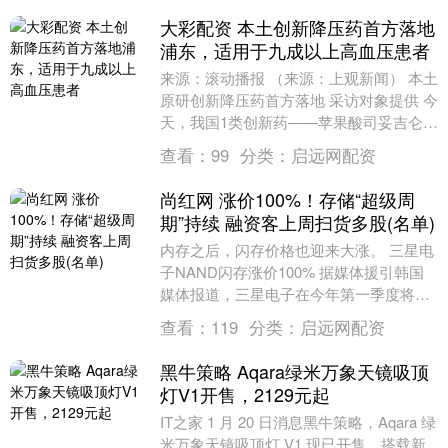
大彩配资 本土创新降压药首方落地
浦东，适用于九成以上高血压患者
来源：滚动播报 （来源：上观新闻） 本土
原研创新降压药首方落地 采访对象提供 今
天，我国1类创新药——苹果酸司妥吉仑
片，在上海市浦东新区公利医院开出首张
查看：
99
分类：
启远网配资
处方。这....
尚红网 涨价100%！存储“超级周
期”持续 融资客上周扫货多股(名单)
内存之后，闪存价格也迎来大涨。 三星电
子NAND闪存涨价100% 据媒体援引韩国
媒体报道，三星电子在今年第一季度将
NAND闪存的供应价格上调了100%以上，
查看：
119
分类：
启远网配资
这一....
黑牛策略 Aqara绿米万象天镜吸顶
灯V1开售，2129元起
IT之家 1 月 20 日消息黑牛策略，Aqara 绿
米万象天镜吸顶灯 V1 现已开售，搭载新