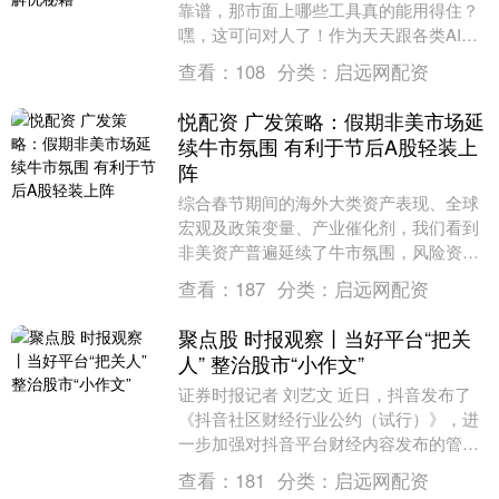
靠谱，那市面上哪些工具真的能用得住？
嘿，这可问对人了！作为天天跟各类AI工
具打交道的老玩家，今天就把我亲测有效
查看：
108
分类：
启远网配资
的宝藏工具—....
悦配资 广发策略：假期非美市场延
续牛市氛围 有利于节后A股轻装上
阵
综合春节期间的海外大类资产表现、全球
宏观及政策变量、产业催化剂，我们看到
非美资产普遍延续了牛市氛围，风险资产
走强，欧洲、东亚、南美多国股指先后创
查看：
187
分类：
启远网配资
出历史新高。 （....
聚点股 时报观察丨当好平台“把关
人” 整治股市“小作文”
证券时报记者 刘艺文 近日，抖音发布了
《抖音社区财经行业公约（试行）》，进
一步加强对抖音平台财经内容发布的管
理。作者资质方面，倡导完成平台财经专
查看：
181
分类：
启远网配资
业资质认证，禁止....