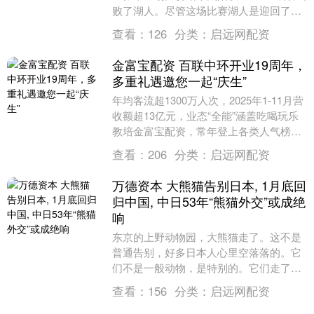
败了湖人。尽管这场比赛湖人是迎回了艾
顿和，但是这场比赛湖人依旧是打得很挣
查看：
126
分类：
启远网配资
扎大....
金富宝配资 百联中环开业19周年，
多重礼遇邀您一起“庆生”
年均客流超1300万人次，2025年1-11月营
收额超13亿元，业态“全能”涵盖吃喝玩乐
教培金富宝配资，常年登上各类人气榜
单……百联中环购物广场已陪伴普陀居民
查看：
206
分类：
启远网配资
走....
万德资本 大熊猫告别日本, 1月底回
归中国, 中日53年“熊猫外交”或成绝
响
东京的上野动物园，大熊猫走了。这不是
普通告别，好多日本人心里空落落的。它
们不是一般动物，是特别的。它们走了，
背后藏着很多事，这些事其实挺吓人的。
查看：
156
分类：
启远网配资
它说的不是动物万....