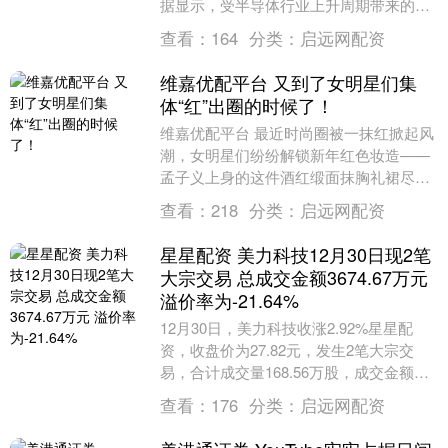
据显示，受半导体行业上升周期带来的强
劲出口的支持，韩国11月份的经常账户顺
查看：
164
分类：
启远网配资
差达到....
维嘉优配平台 又到了女明星们集
体“红”出圈的时候了！
维嘉优配平台 最近时尚圈被一抹红掀起风
潮，女明星们纷纷解锁新年红色妆造——
孟子义上身的这件酒红缎面抹胸礼裙尽显
曼妙身段，搭配同色系皮草外套更添了几
查看：
218
分类：
启远网配资
分慵懒华贵，整....
星星配资 美力科技12月30日现2笔
大宗交易 总成交金额3674.67万元
溢价率为-21.64%
12月30日，美力科技收涨2.92%星星配
资，收盘价为27.82元，发生2笔大宗交
易，合计成交量168.56万股，成交金额
3674.67万元。 第1笔成交价格为....
查看：
176
分类：
启远网配资