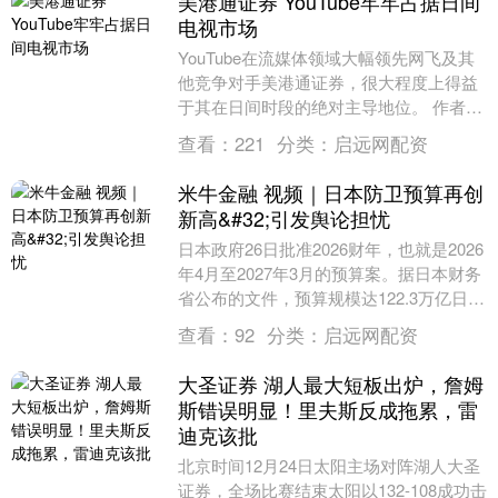
美港通证券 YouTube牢牢占据日间
电视市场
YouTube在流媒体领域大幅领先网飞及其
他竞争对手美港通证券，很大程度上得益
于其在日间时段的绝对主导地位。 作者：
约翰・科布林 在美国得克萨斯州中部南
查看：
221
分类：
启远网配资
希・安・....
米牛金融 视频｜日本防卫预算再创
新高&#32;引发舆论担忧
日本政府26日批准2026财年，也就是2026
年4月至2027年3月的预算案。据日本财务
省公布的文件，预算规模达122.3万亿日
元，约合5.5万亿元人民币，再创....
查看：
92
分类：
启远网配资
大圣证券 湖人最大短板出炉，詹姆
斯错误明显！里夫斯反成拖累，雷
迪克该批
北京时间12月24日太阳主场对阵湖人大圣
证券，全场比赛结束太阳以132-108成功击