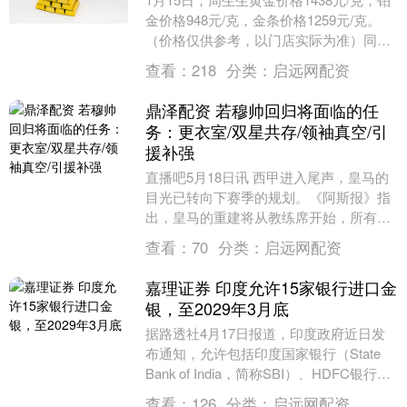
金价格948元/克，金条价格1259元/克。
（价格仅供参考，以门店实际为准）同日
上海黄金交易所现货黄金AU9999最....
查看：
218
分类：
启远网配资
鼎泽配资 若穆帅回归将面临的任
务：更衣室/双星共存/领袖真空/引
援补强
直播吧5月18日讯 西甲进入尾声，皇马的
目光已转向下赛季的规划。《阿斯报》指
出，皇马的重建将从教练席开始，所有人
的目光都集中在穆里尼奥可能回归的前景
查看：
70
分类：
启远网配资
上。穆里尼奥....
嘉理证券 印度允许15家银行进口金
银，至2029年3月底
据路透社4月17日报道，印度政府近日发
布通知，允许包括印度国家银行（State
Bank of India，简称SBI）、HDFC银行、
印度银行（Bank of....
查看：
126
分类：
启远网配资