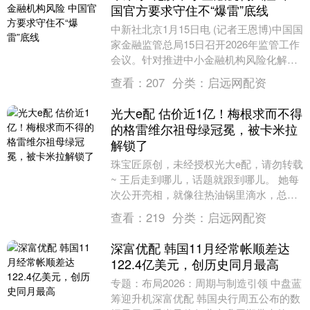
国官方要求守住不“爆雷”底线
中新社北京1月15日电 (记者王恩博)中国国
家金融监管总局15日召开2026年监管工作
会议。针对推进中小金融机构风险化解，
会议强调牛来乐，着力处置存量风险，坚
查看：
207
分类：
启远网配资
决....
光大e配 估价近1亿！梅根求而不得
的格雷维尔祖母绿冠冕，被卡米拉
解锁了
珠宝匠原创，未经授权光大e配，请勿转载
~ 王后走到哪儿，话题就跟到哪儿。 她每
次公开亮相，就像往热油锅里滴水，总能
瞬间引爆舆论的沸点。 然而，前不久的一
查看：
219
分类：
启远网配资
场外交招....
深富优配 韩国11月经常帐顺差达
122.4亿美元，创历史同月最高
专题：布局2026：周期与制造引领 中盘蓝
筹迎升机深富优配 韩国央行周五公布的数