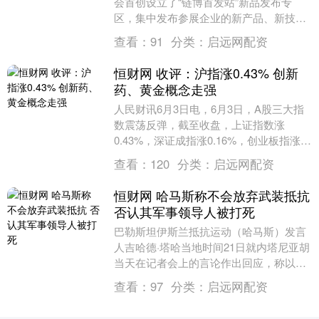
会首创设立了“链博首发站”新品发布专
区，集中发布参展企业的新产品、新技
术、新工艺、新场景。届时，与会者可以
查看：
91
分类：
启远网配资
到现场感受珠峰....
恒财网 收评：沪指涨0.43% 创新
药、黄金概念走强
人民财讯6月3日电，6月3日，A股三大指
数震荡反弹，截至收盘，上证指数涨
0.43%，深证成指涨0.16%，创业板指涨
0.48%。盘面上，创新药概念大涨，舒泰
查看：
120
分类：
启远网配资
神、....
恒财网 哈马斯称不会放弃武装抵抗
否认其军事领导人被打死
巴勒斯坦伊斯兰抵抗运动（哈马斯）发言
人吉哈德·塔哈当地时间21日就内塔尼亚胡
当天在记者会上的言论作出回应，称以方
不过是“继续玩弄谈判策略”恒财网，强调
查看：
97
分类：
启远网配资
哈马斯绝不....