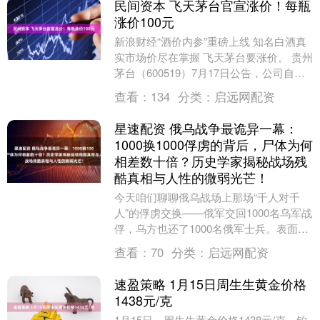
民间资本 飞天茅台官宣涨价！每瓶
涨价100元
新浪财经“酒价内参”重磅上线 知名白酒真
实市场价尽在掌握 飞天茅台要涨价。 贵州
茅台（600519）7月17日公告，公司自
2026年7月18日零时起，将飞天53....
查看：
134
分类：
启远网配资
星速配资 俄乌战争最诡异一幕：
1000换1000俘虏的背后，尸体为何
相差数十倍？历史学家揭秘战场残
酷真相与人性的微弱光芒！
今天咱们聊聊俄乌战场上那场“千人对千
人”的俘虏交换——俄军交回1000名乌军战
俘，乌方也还了1000名俄军士兵。表面
看，这像一场公平交易，可你猜怎么着？
查看：
70
分类：
启远网配资
就在不久....
速盈策略 1月15日周生生黄金价格
1438元/克
1月15日，周生生黄金价格1438元/克，铂