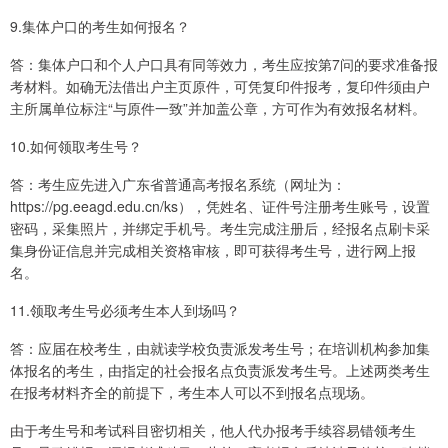
9.集体户口的考生如何报名？
答：集体户口和个人户口具有同等效力，考生应按第7问的要求准备报
考材料。如确无法借出户主页原件，可凭复印件报考，复印件须由户
主所属单位标注“与原件一致”并加盖公章，方可作为有效报名材料。
10.如何领取考生号？
答：考生应先进入广东省普通高考报名系统（网址为：
https://pg.eeagd.edu.cn/ks），凭姓名、证件号注册考生账号，设置
密码，采集照片，并绑定手机号。考生完成注册后，经报名点刷卡采
集身份证信息并完成相关资格审核，即可获得考生号，进行网上报
名。
11.领取考生号必须考生本人到场吗？
答：应届在校考生，由就读学校负责派发考生号；在培训机构参加集
体报名的考生，由指定的社会报名点负责派发考生号。上述两类考生
在报考材料齐全的前提下，考生本人可以不到报名点现场。
由于考生号和考试科目密切相关，他人代办报考手续容易错领考生