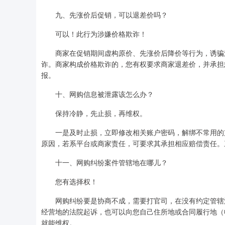
九、先涨价后促销，可以退差价吗？
可以！此行为涉嫌价格欺诈！
商家在促销期间虚构原价、先涨价后降价等行为，诱骗消
诈。商家构成价格欺诈的，您有权要求商家退差价，并承担
报。
十、网购信息被泄露该怎么办？
保持冷静，先止损，再维权。
一是及时止损，立即修改相关账户密码，解绑不常用的支
原因，若系平台或商家责任，可要求其承担相应赔偿责任。
十一、网购纠纷案件管辖地在哪儿？
您有选择权！
网购纠纷要是协商不成，需要打官司，在没有约定管辖法
经营地的法院起诉，也可以向您自己住所地或合同履行地（
就能维权。