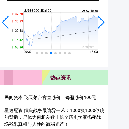
热点资讯
民间资本 飞天茅台官宣涨价！每瓶涨价100元
星速配资 俄乌战争最诡异一幕：1000换1000俘虏
的背后，尸体为何相差数十倍？历史学家揭秘战
场残酷真相与人性的微弱光芒！