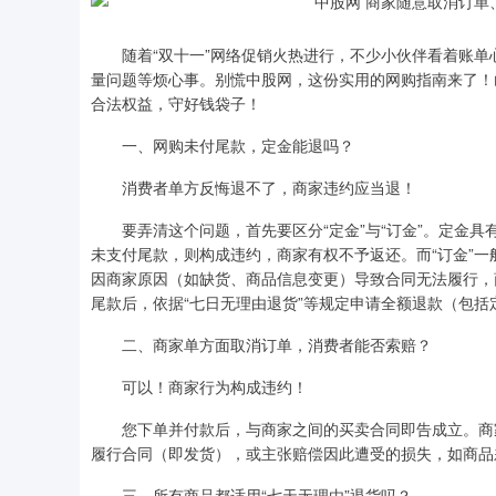
随着“双十一”网络促销火热进行，不少小伙伴看着账单
量问题等烦心事。别慌中股网，这份实用的网购指南来了！
合法权益，守好钱袋子！
一、网购未付尾款，定金能退吗？
消费者单方反悔退不了，商家违约应当退！
要弄清这个问题，首先要区分“定金”与“订金”。定金具
未支付尾款，则构成违约，商家有权不予返还。而“订金”一
因商家原因（如缺货、商品信息变更）导致合同无法履行，
尾款后，依据“七日无理由退货”等规定申请全额退款（包括
二、商家单方面取消订单，消费者能否索赔？
可以！商家行为构成违约！
您下单并付款后，与商家之间的买卖合同即告成立。商家
履行合同（即发货），或主张赔偿因此遭受的损失，如商品
深证成指
14311.01
.68
1.02%
200.89
1
三、所有商品都适用“七天无理由”退货吗？