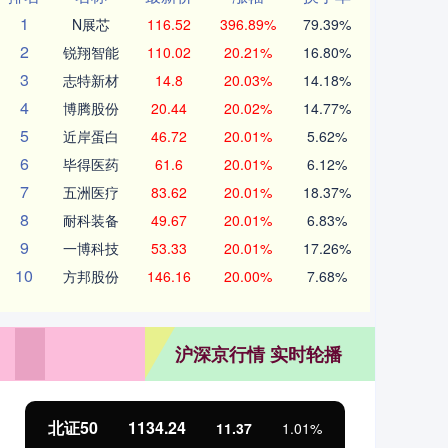
1
N展芯
116.52
396.89%
79.39%
2
锐翔智能
110.02
20.21%
16.80%
3
志特新材
14.8
20.03%
14.18%
4
博腾股份
20.44
20.02%
14.77%
5
近岸蛋白
46.72
20.01%
5.62%
6
毕得医药
61.6
20.01%
6.12%
7
五洲医疗
83.62
20.01%
18.37%
8
耐科装备
49.67
20.01%
6.83%
9
一博科技
53.33
20.01%
17.26%
10
方邦股份
146.16
20.00%
7.68%
沪深京行情 实时轮播
北证50
1134.24
创
11.37
1.01%