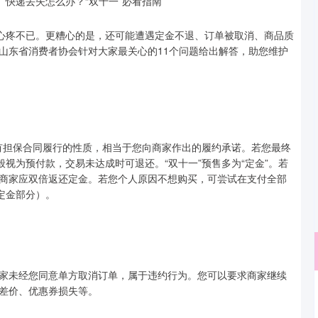
心疼不已。更糟心的是，还可能遭遇定金不退、订单被取消、商品质
山东省消费者协会针对大家最关心的11个问题给出解答，助您维护
有担保合同履行的性质，相当于您向商家作出的履约承诺。若您最终
般视为预付款，交易未达成时可退还。“双十一”预售多为“定金”。若
商家应双倍返还定金。若您个人原因不想购买，可尝试在支付全部
定金部分）。
未经您同意单方取消订单，属于违约行为。您可以要求商家继续
差价、优惠券损失等。
沪深300
4694.44
.42%
43.13
0.93%