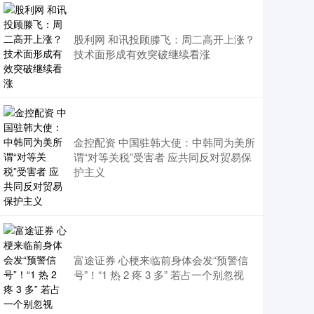
股利网 和讯投顾滕飞：周二高开上涨？
技术面形成有效突破继续看涨
金控配资 中国驻韩大使：中韩同为美所
谓“对等关税”受害者 应共同反对贸易保
护主义
富途证券 心梗来临前身体会发“预警信
号”！“1 热 2 疼 3 多” 若占一个别忽视