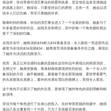
就这样，宋佳带着对演艺事业的热爱和执着，坚定地在这条充满挑战
的道路上前行。她深信，只要坚持自己的梦想，总有一天，她会以演
技令人们记住她，而非只看她的外表。
随着时间的推移，宋佳的演艺事业进入了一个全新的阶段。她参与了
许多备受好评的作品，如闯关东和师父，其中的每一个角色都给观众
留下了深刻的印象。
在闯关东中，她饰演的&34鲜儿&34青春灵动，令人眼前一亮这部作品
被誉为宋佳的&34花期&34，她青葱芳泽的形象兼具夺目之颜，展现出
了她作为演员的无限潜力。
然而，真正让宋佳感到自豪的是她在这些作品中展现出的精湛演技，
在师父中，她身穿旗袍，将身材曲线展现得恰到好处。有一个令人印
象深刻的片段：她手戴烟套，裹着被子坐在那里抽烟，柔软带着雾气
的头发散落在肩膀上，窗外的光洒在雪白的胳膊上，美得令人窒息。
这个角色不仅展示了她的外在美，更体现了她对角色的深刻理解和精
妙演绎。
宋佳为每个角色进行了全身心的投入。在好奇害死猫的拍摄中，她强
逼自己多次重复同一个片段，只为了呈现最完美的效果。