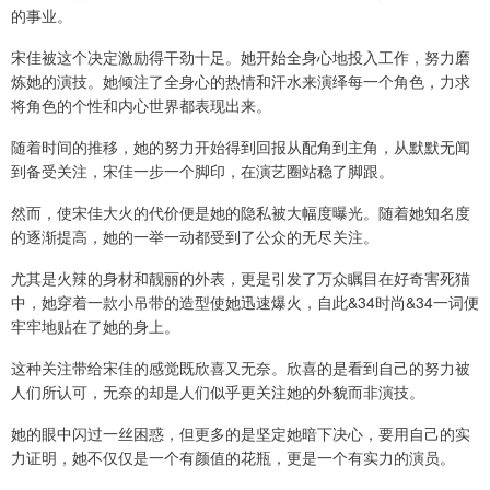
的事业。
宋佳被这个决定激励得干劲十足。她开始全身心地投入工作，努力磨
炼她的演技。她倾注了全身心的热情和汗水来演绎每一个角色，力求
将角色的个性和内心世界都表现出来。
随着时间的推移，她的努力开始得到回报从配角到主角，从默默无闻
到备受关注，宋佳一步一个脚印，在演艺圈站稳了脚跟。
然而，使宋佳大火的代价便是她的隐私被大幅度曝光。随着她知名度
的逐渐提高，她的一举一动都受到了公众的无尽关注。
尤其是火辣的身材和靓丽的外表，更是引发了万众瞩目在好奇害死猫
中，她穿着一款小吊带的造型使她迅速爆火，自此&34时尚&34一词便
牢牢地贴在了她的身上。
这种关注带给宋佳的感觉既欣喜又无奈。欣喜的是看到自己的努力被
人们所认可，无奈的却是人们似乎更关注她的外貌而非演技。
她的眼中闪过一丝困惑，但更多的是坚定她暗下决心，要用自己的实
力证明，她不仅仅是一个有颜值的花瓶，更是一个有实力的演员。