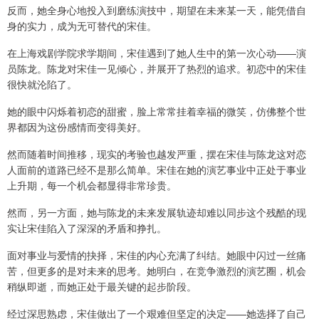
反而，她全身心地投入到磨练演技中，期望在未来某一天，能凭借自
身的实力，成为无可替代的宋佳。
在上海戏剧学院求学期间，宋佳遇到了她人生中的第一次心动——演
员陈龙。陈龙对宋佳一见倾心，并展开了热烈的追求。初恋中的宋佳
很快就沦陷了。
她的眼中闪烁着初恋的甜蜜，脸上常常挂着幸福的微笑，仿佛整个世
界都因为这份感情而变得美好。
然而随着时间推移，现实的考验也越发严重，摆在宋佳与陈龙这对恋
人面前的道路已经不是那么简单。宋佳在她的演艺事业中正处于事业
上升期，每一个机会都显得非常珍贵。
然而，另一方面，她与陈龙的未来发展轨迹却难以同步这个残酷的现
实让宋佳陷入了深深的矛盾和挣扎。
面对事业与爱情的抉择，宋佳的内心充满了纠结。她眼中闪过一丝痛
苦，但更多的是对未来的思考。她明白，在竞争激烈的演艺圈，机会
稍纵即逝，而她正处于最关键的起步阶段。
经过深思熟虑，宋佳做出了一个艰难但坚定的决定——她选择了自己