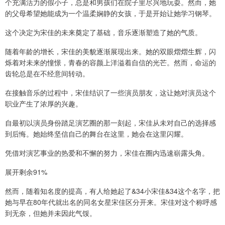
个充满活力的假小子，总是和男孩们在院子里尽兴地玩耍。然而，她
的父母希望她能成为一个温柔娴静的女孩，于是开始让她学习钢琴。
这个决定为宋佳的未来奠定了基础，音乐逐渐塑造了她的气质。
随着年龄的增长，宋佳的美貌逐渐展现出来。她的双眼熠熠生辉，闪
烁着对未来的憧憬，青春的容颜上洋溢着自信的光芒。然而，命运的
齿轮总是在不经意间转动。
在接触音乐的过程中，宋佳结识了一些演员朋友，这让她对演员这个
职业产生了浓厚的兴趣。
自最初以演员身份踏足演艺圈的那一刻起，宋佳从未对自己的选择感
到后悔。她始终坚信自己的舞台在这里，她会在这里闪耀。
凭借对演艺事业的热爱和不懈的努力，宋佳在圈内迅速崭露头角。
展开剩余91%
然而，随着知名度的提高，有人给她起了&34小宋佳&34这个名字，把
她与早在80年代就出名的同名女星宋佳区分开来。宋佳对这个称呼感
到无奈，但她并未因此气馁。