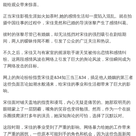
能给观众带来惊喜。
正当宋佳影视生涯如火如荼时,她的感情生活却一度陷入混乱。就在拍
摄中国往事的过程中，宋佳竟然和已婚的导演张黎产生了感情纠葛。
彼时的张黎尽管已有婚姻，却无法抵挡对宋佳的强烈吸引在剧组期
间，两人的暧昧传闻不断，引发了公众的广泛关注和热议。
不久之后，宋佳又与有家室的摇滚歌手谢天笑被传出恋情和感情纠
纷。这两段感情风波在网络上引发了巨大的舆论风波，宋佳瞬间成为
了网络攻击的目标。
网上的舆论纷纷指责宋佳是&34知三当三&34，插足他人婚姻的第三者
这些负面言论如潮水般涌来，给宋佳的事业和生活都带来了巨大的影
响。
宋佳面对铺天盖地的指责和谩骂，内心无疑是痛苦的。她那双明亮的
眼睛蒙上了一层阴霾，嘴角的笑容也变得勉强。然而，作为一个在娱
乐圈摸爬滚打多年的演员，她深知舆论的可怕，选择了沉默以对。
这段时期，宋佳的事业受到了严重的影响。网络暴力给她的工作带来
了严重的困扰，一些原本可能到手的角色和机会，因为这些负面新闻