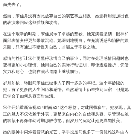
而失去了。
然而，宋佳并没有因此放弃自己的演艺事业相反，她选择用更加出色
的表演来回应这些质疑和攻击。
在这个艰辛的时期，宋佳展示了卓越的坚毅。她充满着坚韧，眼神和
面部表情变得更加果敢沉稳。她深刻地明白，在充满诱惑和陷阱的娱
乐圈，只有通过不断提升自己，才能立于不败之地。
感情的挫折让宋佳更懂得珍惜自己的事业，同时在处理感情问题时也
变得更加小心谨慎。她用自己的实际行动证明，即使遭遇挫折，凭借
实力和耐心，也能在演艺道路上继续前行。
岁月如梭，转眼间宋佳已经步入了四十多岁的年纪。这个年龄段的
她，有了更多的人生阅历和感悟。虽然感情上仍未找到归宿，但是她
已学会了如何从容面对生活。
宋佳开始重新审视&34时尚&34这个标签，对此困扰多年。她发现，真
正的魅力不仅依赖于外表，更是来自内心的自信和从容。尽管现在她
的容颜不再像年幼时期那般惊艳，但岁月的沉淀让她更具知性美。
她的眼神中闪烁着智慧的光芒，举手投足间也多了一份优雅这种由内