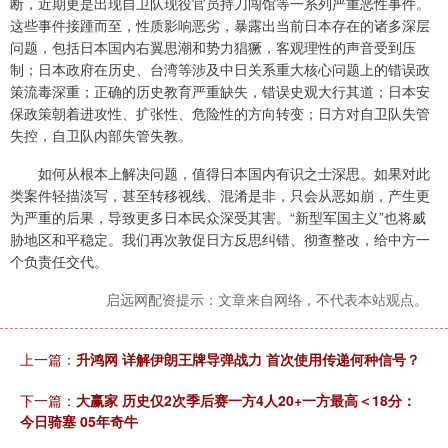
断，近期更是出现自卫队现役官员持刀闯馆等一系列严重恶性事件。
这些事件接踵而至，性质影响恶劣，暴露出当前日本存在的诸多深层
问题，包括日本国内右翼思潮和势力猖獗，客观理性的声音受到压
制；日本政府在历史、台湾等涉及中日关系重大核心问题上的错误政
策流毒深重；正确的历史教育严重缺失，错误史观大行其道；日本安
保政策朝着进攻性、扩张性、危险性的方向转变；日方对自卫队失管
失控，自卫队内部失管失教。
如何从根本上解决问题，值得日本国内有识之士深思。如果对此
类案件轻描淡写，甚至转移视线、混淆是非，只会从恶如崩，产生更
为严重的后果，导致更多日本民众深受其害。“新型军国主义”也将威
胁地区和平稳定。我们再次敦促日方反思纠错、彻查整改，给中方一
个负责任交代。
启远网配资提示：文章来自网络，不代表本站观点。
上一篇：
升鸿网 详解伊朗王牌导弹战力 首次使用传递何种信号？
下一篇：
大赢家 历史仅2次季后赛一方4人20+一方最高＜18分：
今日骑塞 05年奇牛