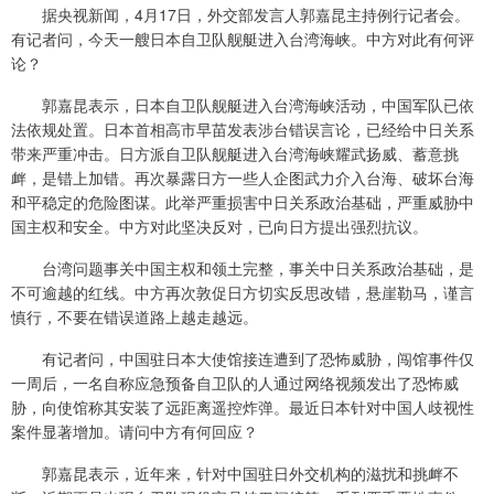
据央视新闻，4月17日，外交部发言人郭嘉昆主持例行记者会。
有记者问，今天一艘日本自卫队舰艇进入台湾海峡。中方对此有何评
论？
郭嘉昆表示，日本自卫队舰艇进入台湾海峡活动，中国军队已依
法依规处置。日本首相高市早苗发表涉台错误言论，已经给中日关系
带来严重冲击。日方派自卫队舰艇进入台湾海峡耀武扬威、蓄意挑
衅，是错上加错。再次暴露日方一些人企图武力介入台海、破坏台海
和平稳定的危险图谋。此举严重损害中日关系政治基础，严重威胁中
国主权和安全。中方对此坚决反对，已向日方提出强烈抗议。
台湾问题事关中国主权和领土完整，事关中日关系政治基础，是
不可逾越的红线。中方再次敦促日方切实反思改错，悬崖勒马，谨言
慎行，不要在错误道路上越走越远。
有记者问，中国驻日本大使馆接连遭到了恐怖威胁，闯馆事件仅
一周后，一名自称应急预备自卫队的人通过网络视频发出了恐怖威
胁，向使馆称其安装了远距离遥控炸弹。最近日本针对中国人歧视性
案件显著增加。请问中方有何回应？
郭嘉昆表示，近年来，针对中国驻日外交机构的滋扰和挑衅不