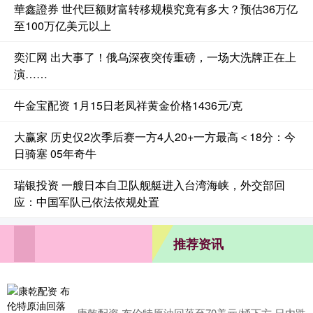
華鑫證券 世代巨额财富转移规模究竟有多大？预估36万亿
至100万亿美元以上
奕汇网 出大事了！俄乌深夜突传重磅，一场大洗牌正在上
演……
牛金宝配资 1月15日老凤祥黄金价格1436元/克
大赢家 历史仅2次季后赛一方4人20+一方最高＜18分：今
日骑塞 05年奇牛
瑞银投资 一艘日本自卫队舰艇进入台湾海峡，外交部回
应：中国军队已依法依规处置
推荐资讯
康乾配资 布伦特原油回落至70美元/桶下方 日内跌