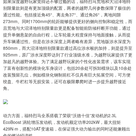
如果深度越野玩家觉得还不够过瘾的话，福特烈马荒地和大沼泽地特
别限量款则是有更加顶级的配置，两者的越野几何参数保障了极佳的
通过性能。包括接近角45°、离去角37°、通过角26°，离地间隙
273mm。同时1700mm的轮距能够提供更好的侧向控制和稳定性，而
且荒地与大沼泽地特别限量款更是配备智能前防倾杆断开功能，通过
提升单侧悬架的自由行程，让车轮最大程度保持与地面接触，从而提
升车辆通过性。但是在涉水深度上两者略有差异，荒地版涉水深度为
850mm，而大沼泽地特别限量款通过高位涉水喉的加持，则是提升至
925mm，原厂涉水深度即达到了行业顶级水准，为越野玩家提供了更
加超凡的越野体验。为了满足越野玩家的个性化改装需求，该车实现
了富有创新性的模块化车身设计，包括20余处可拆卸模块以及10余处
改装预留孔位，例如模块化钢制前杠不仅具有巨大拓展空间，可方便
绞盘、牛栏杠等无损安装，还可在极限攀爬时进一步提升越野接近
角。
动力方面，福特烈马全系搭载了荣获“沃德十佳”发动机的2.3L
EcoBoost 涡轮增压发动机，发动机额定功率202kW，最大扭矩
429N·m，搭配10AT变速箱，在保证强大动力输出的同时还能兼顾出
色的燃油经济性。