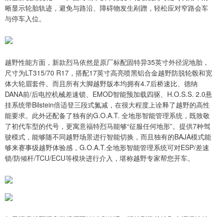
晰显示轮胎轨迹，避免与路沿、障碍物发生剐蹭，轻松应对窄路会车
与停车入位。
越野性能方面，新款烈马依然是原厂标配固特异35英寸外径泥地胎，
尺寸为LT315/70 R17，搭配17英寸高亮喷黑铝合金越野防脱轮毂和宽
体大轮眉套件。而且所有大脚越野版本均拥有4.7后桥速比、德纳
DANA前/后电控机械差速锁、EMOD智能预加载四驱、H.O.S.S. 2.0悬
挂系统带Bilstein倍适登三段式氮减，在很大程度上诠释了越野的高性
能要求。此外还配备了独有的G.O.A.T. 全地形智能管理系统，既致敬
了初代车型的代号，更寓意福特烈马能够“征服任何地形”。提供7种驾
驶模式，能够随不同越野场景进行智能切换，而且独有的BAJA模式能
够来赛事级越野体验感，G.O.A.T.全地形智能管理系统可对ESP/差速
锁/防倾杆/TCU/ECU等模块进行介入，堪称越野专家帮您开车。