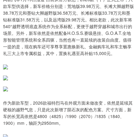
款车型供选择，新车价格分别是：荒地版39.98万元、长滩大脚越野版
38.78万元和墨钻大脚越野版36.58万元、长滩标准版33.78万元和墨
钻标准版31.58万元，以及远湾版29.98万元。相比老款，此次新车将
540°越野透明底盘系统作为全系标配，更便于越野穿越和城市出行的
场景。另外，新车依然是依然配备H.O.S.S.赛级悬挂、G.O.A.T.全地
形智能管理系统和全系四驱，当然也有一直延续的改装自由度。值得
一提的是，现在购车还可享尊享置惠焕新礼、金融购车礼和车主畅享
礼三大上市专属权益，其中，置换礼遇至高补贴15,000元。
作为新款车型，2026款福特烈马在外观方面未做改变，依然是延续其
硬核的越野气息，只是此次新增了陨石灰的配色方案。尺寸方面，新
车的长宽高依然是4800（4825）/1990（2070）/1835（1840、
1900）mm，轴距为2950mm。