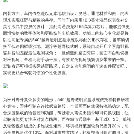
内装方面，车内依然是以元素地貌为设计灵感，通过材质和做工的表
现来实现狂野与精致的共存。同时车内采用12.3英寸液晶仪表盘+12
英寸液晶中控屏的设计，搭配高通骁龙8155高算力芯片，能够提供更
顺滑快捷的数字体验和更酷炫的车机效果。功能上的核心变化就是将
以往高配专属的540°越野透明底盘系统以标配的形式存在，当车辆切
换至低速四驱或沙地、泥泞等越野模式时，系统自动开启全景越野视
窗并智能匹配最佳观测视角；一旦侦测到路面障碍，画面即自动切换
对应视角，全程无需手动干预，有效避免视角频繁切换带来的干扰。
驾驶者还可根据实际越野路况，自定义功能启闭的车速条件配资吧，
实现更贴合驾驶习惯的个性化设置。
为应对野外复杂多变的地形，540°越野透明底盘系统依托福特自研核
心算法，即使行驶在连续颠簸路段，全景画面依然保持流畅稳定，配
合深度集成的语音控制功能，驾驶者只需说出指令即可切换视图，让
驾驶者能更专注应对复杂路段。而在城市通勤中，基于2D、3D、单视
及轮毂视角组成的多维视觉矩阵，环境视野范围较前代提升20%，前
后全屏视角优化10%。面对城市狭窄路况，轮毂视角可随时调用，清