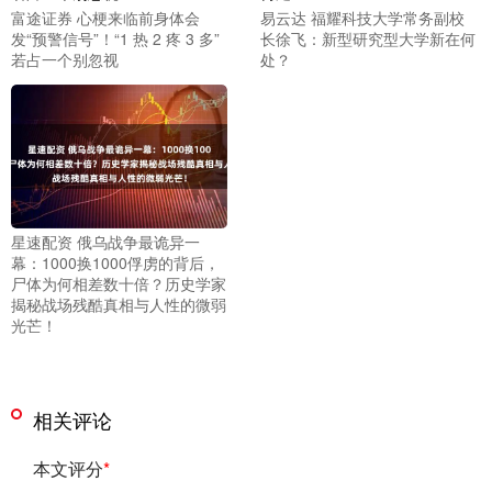
富途证券 心梗来临前身体会
易云达 福耀科技大学常务副校
发“预警信号”！“1 热 2 疼 3 多”
长徐飞：新型研究型大学新在何
若占一个别忽视
处？
星速配资 俄乌战争最诡异一
幕：1000换1000俘虏的背后，
尸体为何相差数十倍？历史学家
揭秘战场残酷真相与人性的微弱
光芒！
相关评论
本文评分
*