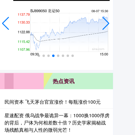
热点资讯
民间资本 飞天茅台官宣涨价！每瓶涨价100元
星速配资 俄乌战争最诡异一幕：1000换1000俘虏
的背后，尸体为何相差数十倍？历史学家揭秘战
场残酷真相与人性的微弱光芒！