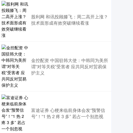
股利网 和讯投顾滕飞：周二高开上涨？
技术面形成有效突破继续看涨
金控配资 中国驻韩大使：中韩同为美所
谓“对等关税”受害者 应共同反对贸易保
护主义
富途证券 心梗来临前身体会发“预警信
号”！“1 热 2 疼 3 多” 若占一个别忽视