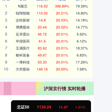
1
N展芯
116.52
396.89%
79.39%
2
锐翔智能
110.02
20.21%
16.80%
3
志特新材
14.8
20.03%
14.18%
4
博腾股份
20.44
20.02%
14.77%
5
近岸蛋白
46.72
20.01%
5.62%
6
毕得医药
61.6
20.01%
6.12%
7
五洲医疗
83.62
20.01%
18.37%
8
耐科装备
49.67
20.01%
6.83%
9
一博科技
53.33
20.01%
17.26%
10
方邦股份
146.16
20.00%
7.68%
沪深京行情 实时轮播
北证50
1134.24
创
11.37
1.01%