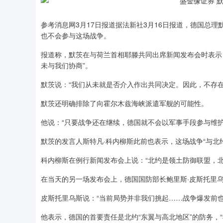
参考消息网3月17日报道据法新社3月16日报道，德国总理
也不会参与这场战争。
报道称，默茨在与荷兰首相耶滕共同出席新闻发布会时表示：
未与我们协商”。
默茨说：“我们从未就是否介入作出共同决定。因此，不存
默茨还明确排除了向霍尔木兹海峡派遣军舰的可能性。
他说：“只要战争还在继续，德国就不会以军事手段参与维护
默茨的发言人斯特凡·科内柳斯此前也表示，这场战争“与北
科内柳斯在例行新闻发布会上说：“北约是领土防御联盟，
在当天的另一场发布会上，德国国防部长鲍里斯·皮斯托里
皮斯托里乌斯说：“当前局势并非我们挑起……战争爆发前也
深证成指
14311.01
.68
1.02%
200.89
1
他表示，德国的首要责任是北约“东翼与高北地区”的防务，