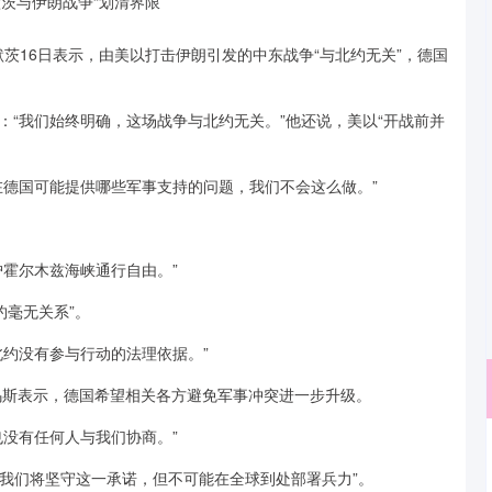
默茨16日表示，由美以打击伊朗引发的中东战争“与北约无关”，德国
“我们始终明确，这场战争与北约无关。”他还说，美以“开战前并
在德国可能提供哪些军事支持的问题，我们不会这么做。”
霍尔木兹海峡通行自由。”
约毫无关系”。
北约没有参与行动的法理依据。”
乌斯表示，德国希望相关各方避免军事冲突进一步升级。
没有任何人与我们协商。”
沪深300
4694.44
.42%
43.13
0.93%
“我们将坚守这一承诺，但不可能在全球到处部署兵力”。