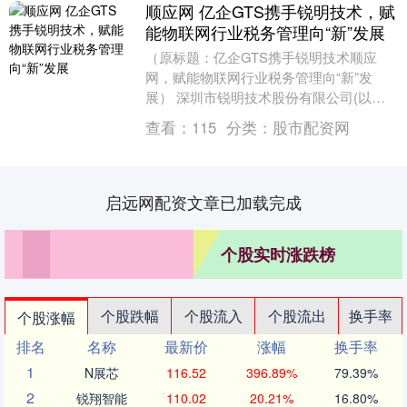
顺应网 亿企GTS携手锐明技术，赋
能物联网行业税务管理向“新”发展
（原标题：亿企GTS携手锐明技术顺应
网，赋能物联网行业税务管理向“新”发
展） 深圳市锐明技术股份有限公司(以下
简称“锐明技术”)是以人工智能和视频技术
查看：
115
分类：
股市配资网
为核心,专....
启远网配资文章已加载完成
个股实时涨跌榜
个股跌幅
个股流入
个股流出
换手率
个股涨幅
排名
名称
最新价
涨幅
换手率
1
N展芯
116.52
396.89%
79.39%
2
锐翔智能
110.02
20.21%
16.80%