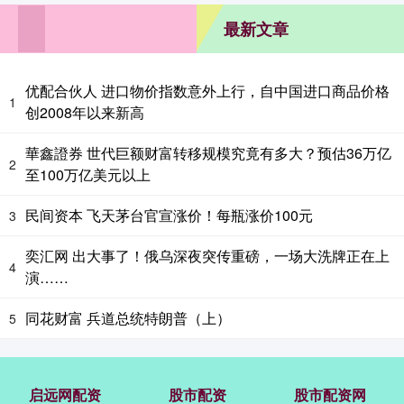
最新文章
优配合伙人 进口物价指数意外上行，自中国进口商品价格
1
创2008年以来新高
華鑫證券 世代巨额财富转移规模究竟有多大？预估36万亿
2
至100万亿美元以上
民间资本 飞天茅台官宣涨价！每瓶涨价100元
3
奕汇网 出大事了！俄乌深夜突传重磅，一场大洗牌正在上
4
演……
同花财富 兵道总统特朗普（上）
5
启远网配资
股市配资
股市配资网