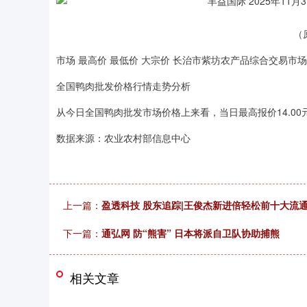
（
市场 最高价 最低价 大宗价 长治市紫坊农产品综合交易市场有限公司 
全国鸭肉批发价格行情走势分析
从今日全国鸭肉批发市场价格上来看，当日最高报价14.00元/
数据来源：农业农村部信息中心
上一篇：
盈透科技 股东追踪|王俊杰新进倍轻松前十大流
下一篇：
通弘网 防“熊害” 日本将派自卫队协助捕熊
相关文章
深证成指
14110.12
.92
0.57%
-34.08
-0