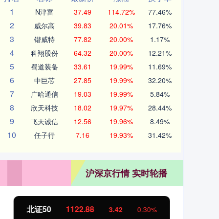
1
N津富
37.49
114.72%
77.46%
2
威尔高
39.83
20.01%
17.76%
3
锴威特
77.82
20.00%
1.17%
4
科翔股份
64.32
20.00%
12.21%
5
蜀道装备
33.61
19.99%
11.69%
6
中巨芯
27.85
19.99%
32.20%
7
广哈通信
19.03
19.99%
5.84%
8
欣天科技
18.02
19.97%
28.44%
9
飞天诚信
12.56
19.96%
8.49%
10
任子行
7.16
19.93%
31.42%
沪深京行情 实时轮播
北证50
1122.88
创业
3.42
0.30%