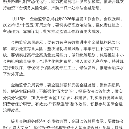
融资协调机制常态化运行，助力构建房地产发展新模式。依法合规支
持融资平台债务风险化解。严防严打严处非法金融活动。
1月15日，金融监管总局召开2026年监管工作会议。会议强调，
2026年是“十五五”开局之年，要切实提高政治站位，强化责任担当，
主动作为、靠前谋划，扎实推动监管工作取得更大成效。
金融监管总局表示，要有力有序有效推进中小金融机构风险化
解，着力处置存量风险，坚决遏制增量风险，牢牢守住不“爆雷”底
线。要切实提高行业高质量发展能力，做好统筹规划，稳妥推进中小
金融机构减量提质，合理优化机构布局。深入整治无序竞争，持续规
范行业秩序。督促银行保险机构专注主业、错位发展。推进金融高水
平对外开放。
金融监管总局表示，要全面加强和完善金融监管，聚焦实质风
险、解决实际问题，不断强化“五大监管”，提高依法监管能力，做实
分类分级监管。加快推进“金监工程”设计和建设。扎实履行统筹金融
消费者保护职责。有效发挥“四级垂管”整体效能。积极参与国际金融
治理改革。
提升金融服务经济社会质效方面，金融监管总局表示，要做好金
融“五篇大文章”，坚持投资于物和投资于人紧密结合日斗配资，持续