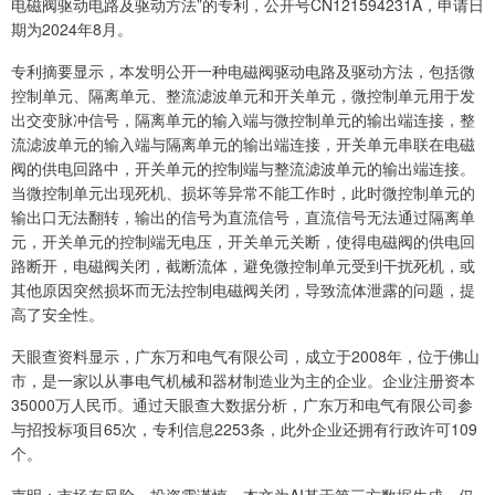
电磁阀驱动电路及驱动方法”的专利，公开号CN121594231A，申请日
期为2024年8月。
专利摘要显示，本发明公开一种电磁阀驱动电路及驱动方法，包括微
控制单元、隔离单元、整流滤波单元和开关单元，微控制单元用于发
出交变脉冲信号，隔离单元的输入端与微控制单元的输出端连接，整
流滤波单元的输入端与隔离单元的输出端连接，开关单元串联在电磁
阀的供电回路中，开关单元的控制端与整流滤波单元的输出端连接。
当微控制单元出现死机、损坏等异常不能工作时，此时微控制单元的
输出口无法翻转，输出的信号为直流信号，直流信号无法通过隔离单
元，开关单元的控制端无电压，开关单元关断，使得电磁阀的供电回
路断开，电磁阀关闭，截断流体，避免微控制单元受到干扰死机，或
其他原因突然损坏而无法控制电磁阀关闭，导致流体泄露的问题，提
高了安全性。
天眼查资料显示，广东万和电气有限公司，成立于2008年，位于佛山
市，是一家以从事电气机械和器材制造业为主的企业。企业注册资本
35000万人民币。通过天眼查大数据分析，广东万和电气有限公司参
与招投标项目65次，专利信息2253条，此外企业还拥有行政许可109
个。