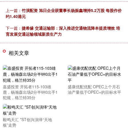
上一篇：
竹演配资 旭日企业获董事长杨振鑫增持5.2万股 每股作价
约1.40港元
下一篇：
捷希缘 交通运输部：深入推进交通物流降本提质增效 培
育发展交通运输领域新质生产力
相关文章
嘉盛投资 开拓者115-103雄
盛康优配优配 OPEC上个月石
鹿，杨瀚森出场2分半钟0出手1
油产量低于OPEC+的目标水平
犯规，格兰特35分
毅鸣天汇 *ST创兴演绎“天地
板”走势