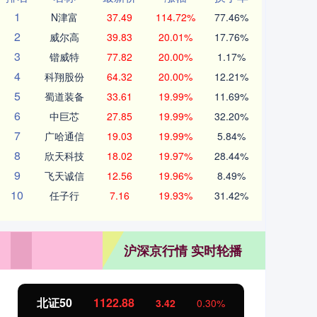
1
N津富
37.49
114.72%
77.46%
2
威尔高
39.83
20.01%
17.76%
3
锴威特
77.82
20.00%
1.17%
4
科翔股份
64.32
20.00%
12.21%
5
蜀道装备
33.61
19.99%
11.69%
6
中巨芯
27.85
19.99%
32.20%
7
广哈通信
19.03
19.99%
5.84%
8
欣天科技
18.02
19.97%
28.44%
9
飞天诚信
12.56
19.96%
8.49%
10
任子行
7.16
19.93%
31.42%
沪深京行情 实时轮播
北证50
1122.88
创业
3.42
0.30%