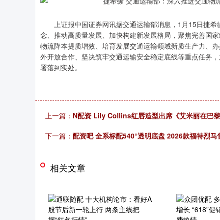
上证报中国证券网讯据交通运输部消息，1月15日捷希
念、推动高质量发展、加快构建新发展格局，聚焦完善国家
物流降本提质增效、培育发展交通运输领域新质生产力、办
外开放合作、坚决筑牢交通运输安全稳定底线等重点任务，
署落到实处。
上一篇：
N配资 Lily Collins红唇造型出席《艾米丽
下一篇：
配资吧 全系标配540°透明底盘 2026款福特烈马售
相关文章
深证成指
14110.12
.92
0.57%
-34.08
-0