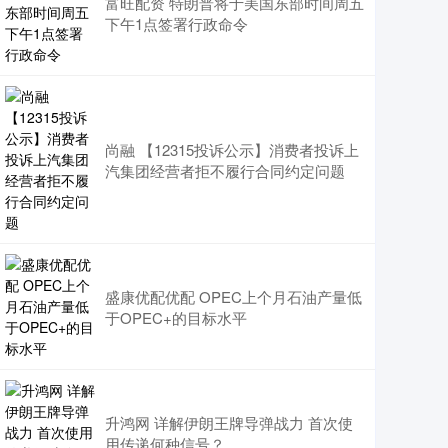
富旺配资 特朗普将于美国东部时间周五
下午1点签署行政命令
尚融 【12315投诉公示】消费者投诉上
汽集团经营者拒不履行合同约定问题
盛康优配优配 OPEC上个月石油产量低
于OPEC+的目标水平
升鸿网 详解伊朗王牌导弹战力 首次使
用传递何种信号？