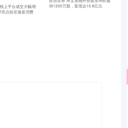
联合证券 乖宝宠物外资股东询价减
持1200万股，套现达10.8亿元
个线上平台成交大幅增
促销季亮点纷呈激发消费