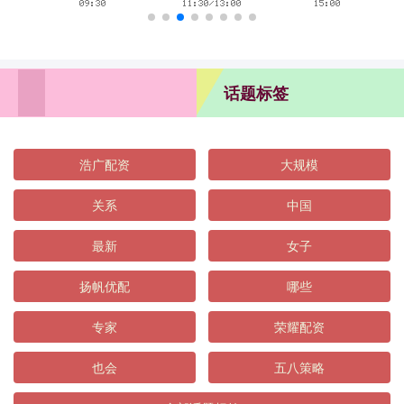
话题标签
浩广配资
大规模
关系
中国
最新
女子
扬帆优配
哪些
专家
荣耀配资
也会
五八策略