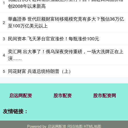
1
创2008年以来新高
華鑫證券 世代巨额财富转移规模究竟有多大？预估36万亿
2
至100万亿美元以上
民间资本 飞天茅台官宣涨价！每瓶涨价100元
3
奕汇网 出大事了！俄乌深夜突传重磅，一场大洗牌正在上
4
演……
同花财富 兵道总统特朗普（上）
5
启远网配资
股市配资
股市配资网
友情链接：
Powered by
启远网配资
RSS地图
HTML地图