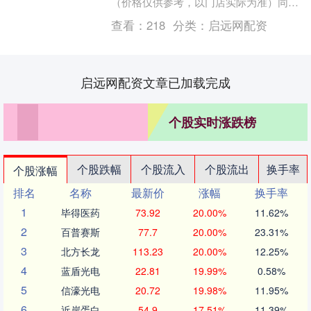
（价格仅供参考，以门店实际为准）同日
上海黄金交易所现货黄金AU9999最....
查看：
218
分类：
启远网配资
启远网配资文章已加载完成
个股实时涨跌榜
个股跌幅
个股流入
个股流出
换手率
个股涨幅
排名
名称
最新价
涨幅
换手率
1
毕得医药
73.92
20.00%
11.62%
2
百普赛斯
77.7
20.00%
23.31%
3
北方长龙
113.23
20.00%
12.25%
4
蓝盾光电
22.81
19.99%
0.58%
5
信濠光电
20.72
19.98%
11.95%
6
近岸蛋白
54.9
17.51%
11.39%