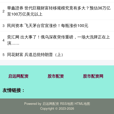
華鑫證券 世代巨额财富转移规模究竟有多大？预估36万亿
2
至100万亿美元以上
民间资本 飞天茅台官宣涨价！每瓶涨价100元
3
奕汇网 出大事了！俄乌深夜突传重磅，一场大洗牌正在上
4
演……
同花财富 兵道总统特朗普（上）
5
启远网配资
股市配资
股市配资网
友情链接：
Powered by
启远网配资
RSS地图
HTML地图
Copyright
© 2023-2026