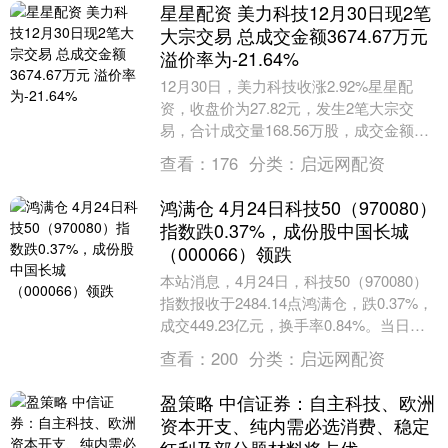
星星配资 美力科技12月30日现2笔
大宗交易 总成交金额3674.67万元
溢价率为-21.64%
12月30日，美力科技收涨2.92%星星配
资，收盘价为27.82元，发生2笔大宗交
易，合计成交量168.56万股，成交金额
3674.67万元。 第1笔成交价格为....
查看：
176
分类：
启远网配资
鸿满仓 4月24日科技50（970080）
指数跌0.37%，成份股中国长城
（000066）领跌
本站消息，4月24日，科技50（970080）
指数报收于2484.14点鸿满仓，跌0.37%，
成交449.23亿元，换手率0.84%。当日该
指数成份股中，上涨的....
查看：
200
分类：
启远网配资
盈策略 中信证券：自主科技、欧洲
资本开支、纯内需必选消费、稳定