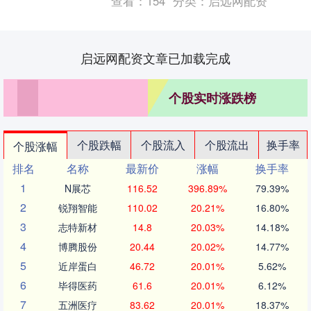
查看：
154
分类：
启远网配资
社会....
启远网配资文章已加载完成
个股实时涨跌榜
个股跌幅
个股流入
个股流出
换手率
个股涨幅
排名
名称
最新价
涨幅
换手率
1
N展芯
116.52
396.89%
79.39%
2
锐翔智能
110.02
20.21%
16.80%
3
志特新材
14.8
20.03%
14.18%
4
博腾股份
20.44
20.02%
14.77%
5
近岸蛋白
46.72
20.01%
5.62%
6
毕得医药
61.6
20.01%
6.12%
7
五洲医疗
83.62
20.01%
18.37%