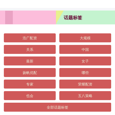
话题标签
浩广配资
大规模
关系
中国
最新
女子
扬帆优配
哪些
专家
荣耀配资
也会
五八策略
全部话题标签