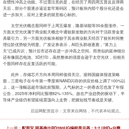
在惯性冲高之动能。不过需注意的是，在经历了周四周五普反反弹两
天后，部分个股逐步逼近套牢筹码区，预计板块内部个股分化还是会
进一步加大，应对上更多的留意核心标的。
太空光伏概念股同样于上周五爆发，隆基绿能等30余股涨停。一
方面太空光伏属于商业航天概念中通较新发散的方向对于活跃资金更
具吸引力，另一方面光伏板块相较于其余商业航天经历了较长时间整
理位阶优势较为明显。广发证券表示，AI巨头群雄逐鹿，“算力上
天”已成共识，预计后市还存在进一步冲高之空间。而类似的延伸细分
还有像固态电池、3D打印，虽然整体的强度会逊于太空光伏，但相关
个股同样存在反复活跃的可能。
此外，存储芯片方向本周同样值得关注。据韩国媒体报道策略
股，三星电子在今年第一季度将NAND闪存的供应价格上调了100%以
上，这一涨幅远超市场此前预期。人气标的之一的香农芯也发了年报
公告，2025年净利同比预增82%-135%。故在产业趋势的驱动下，半
导体产业链仍有望延续震荡向上走势，把握短线节奏或是关键。
启远网配资提示：文章来自网络，不代表本站观点。
上一篇：
配股宝 明基推出RD280UG编程显示器：3:2 UHD+分辨