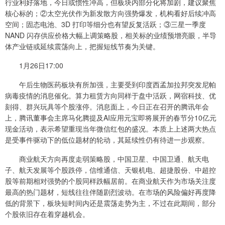
行业利好落地，今日或惯性冲高，但板块内部分化将加剧，建议聚焦
核心标的；②太空光伏作为新发散方向强势爆发，机构看好后续冲高
空间；固态电池、3D 打印等细分也有望反复活跃；③三星一季度
NAND 闪存供应价格大幅上调策略股，相关标的业绩预增亮眼，半导
体产业链或延续震荡向上，把握短线节奏为关键。
1月26日17:00
午后生物医药板块有所加强，主要受到印度西孟加拉邦突发尼帕
病毒疫情的消息催化。算力租赁方向同样于盘中活跃，网宿科技、优
刻得、群兴玩具等个股涨停。消息面上，今日正在召开的腾讯年会
上，腾讯董事会主席马化腾提及AI应用元宝即将展开的春节分10亿元
现金活动，表示希望重现当年微信红包的盛况。本质上上述两大热点
是受事件驱动下的低位题材的轮动，其延续性仍有待进一步观察。
商业航天方向再度走弱策略股，中国卫星、中国卫通、航天电
子、航天发展等个股跌停，信维通信、天银机电、超捷股份、中超控
股等前期相对强势的个股同样跌幅居前。在商业航天作为市场关注度
最高的热门题材，短线往往伴随剧烈波动。在市场的风险偏好再度降
低的背景下，板块短时间内还是震荡走势为主，不过在此期间，部分
个股依旧存在着穿越机会。