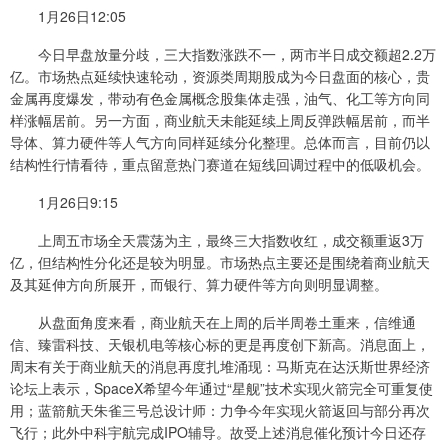
1月26日12:05
今日早盘放量分歧，三大指数涨跌不一，两市半日成交额超2.2万
亿。市场热点延续快速轮动，资源类周期股成为今日盘面的核心，贵
金属再度爆发，带动有色金属概念股集体走强，油气、化工等方向同
样涨幅居前。另一方面，商业航天未能延续上周反弹跌幅居前，而半
导体、算力硬件等人气方向同样延续分化整理。总体而言，目前仍以
结构性行情看待，重点留意热门赛道在短线回调过程中的低吸机会。
1月26日9:15
上周五市场全天震荡为主，最终三大指数收红，成交额重返3万
亿，但结构性分化还是较为明显。市场热点主要还是围绕着商业航天
及其延伸方向所展开，而银行、算力硬件等方向则明显调整。
从盘面角度来看，商业航天在上周的后半周卷土重来，信维通
信、臻雷科技、天银机电等核心标的更是再度创下新高。消息面上，
周末有关于商业航天的消息再度扎堆涌现：马斯克在达沃斯世界经济
论坛上表示，SpaceX希望今年通过“星舰”技术实现火箭完全可重复使
用；蓝箭航天朱雀三号总设计师：力争今年实现火箭返回与部分再次
飞行；此外中科宇航完成IPO辅导。故受上述消息催化预计今日还存