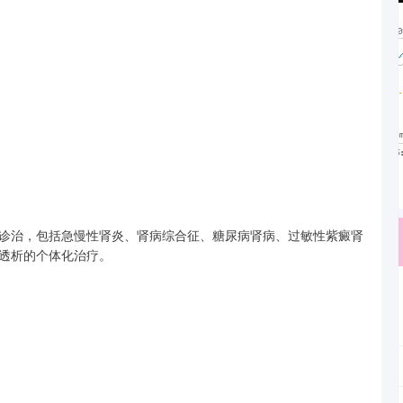
诊治，包括急慢性肾炎、肾病综合征、糖尿病肾病、过敏性紫癜肾
透析的个体化治疗。