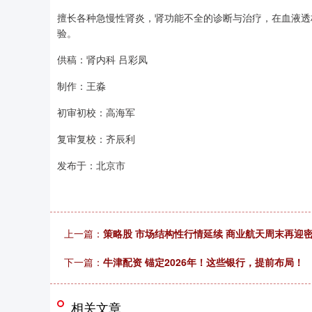
擅长各种急慢性肾炎，肾功能不全的诊断与治疗，在血液透
验。
供稿：肾内科 吕彩凤
制作：王淼
初审初校：高海军
复审复校：齐辰利
发布于：北京市
上一篇：
策略股 市场结构性行情延续 商业航天周末再迎
下一篇：
牛津配资 锚定2026年！这些银行，提前布局！
相关文章