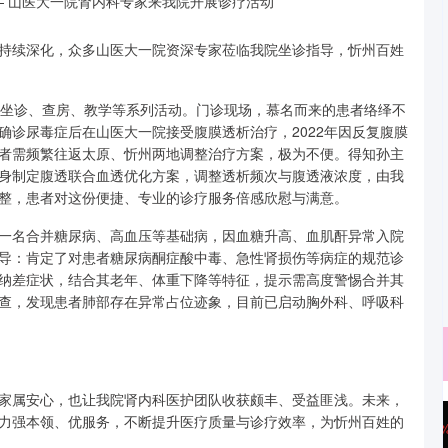
持续深化，众多山医大一院资深专家莅临我院坐诊指导，忻州百姓
展坐诊、查房、教学等系列活动。门诊现场，慕名而来的患者络绎不
确诊尿毒症后在山医大一院接受腹膜透析治疗，2022年因反复腹膜
者需频繁往返太原、忻州两地调整治疗方案，极为不便。得知孙主
身制定腹透联合血透优化方案，调整透析频次与腹透液浓度，由我
整，患者对这份便捷、专业的诊疗服务倍感欣慰与满意。
一名合并糖尿病、高血压等基础病，因血糖升高、血肌酐异常入院
导：肯定了对患者糖尿病酮症酸中毒、急性肾损伤等病症的规范诊
纳差症状，结合其老年、体重下降等特征，提示需高度警惕合并其
查，发现患者肺部存在异常占位迹象，目前已启动胸外科、呼吸科
家属安心，也让我院肾内科医护团队收获颇丰、受益匪浅。未来，
力强本领、优服务，不断提升医疗质量与诊疗效率，为忻州百姓的
沪深300
4694.44
.42%
43.13
0.93%