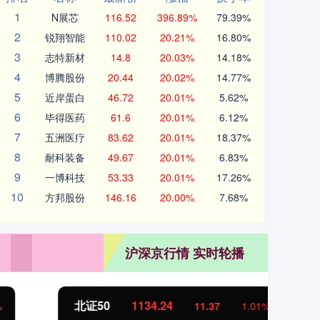
1
N展芯
116.52
396.89%
79.39%
2
锐翔智能
110.02
20.21%
16.80%
3
志特新材
14.8
20.03%
14.18%
4
博腾股份
20.44
20.02%
14.77%
5
近岸蛋白
46.72
20.01%
5.62%
6
毕得医药
61.6
20.01%
6.12%
7
五洲医疗
83.62
20.01%
18.37%
8
耐科装备
49.67
20.01%
6.83%
9
一博科技
53.33
20.01%
17.26%
10
方邦股份
146.16
20.00%
7.68%
沪深京行情 实时轮播
北证50
1134.24
创
11.37
1.01%