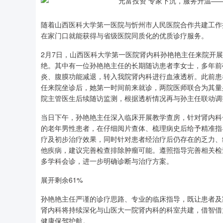
随着山西医科大学第一医院与忻州市人民医院合作共建工作
在家门口就能获得与省级医院同质化的优质诊疗服务。
2月7日，山西医科大学第一医院肾内科孙艳艳主任来院开
绝。其中有一位孙艳艳主任的长期随访患者李女士，多年前
炎、腹膜功能减退，转入我院肾内科进行血液透析。此前患
任来院坐诊后，她第一时间前来就诊，两院医师联合为其量
院主管医生后续随访监测，根据透析情况再与孙主任联动调
当日下午，孙艳艳主任深入临床开展教学查房，针对肾内科
的老年男性患者，在仔细阅片查体、梳理病史后给予精准指
疗及初步治疗效果，同时针对患者经治疗后仍存在的乏力、
他疾病，建议完善检查排除肿瘤可能。遵照指导完善相关检
多学科会诊，进一步明确诊断与治疗方案。
展开剩余61%
孙艳艳主任严谨的诊疗思路、专业的临床指导，既让患者及
肾内科将持续深化与山医大一院肾内科的科室共建，借智借
深证成指
14311.01
.68
1.02%
200.89
1
健康保驾护航。