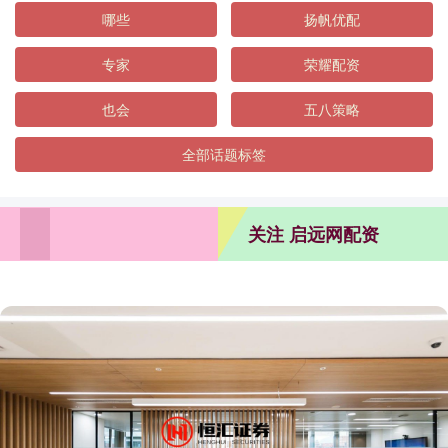
哪些
扬帆优配
专家
荣耀配资
也会
五八策略
全部话题标签
关注 启远网配资