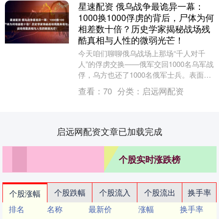
星速配资 俄乌战争最诡异一幕：
1000换1000俘虏的背后，尸体为何
相差数十倍？历史学家揭秘战场残
酷真相与人性的微弱光芒！
今天咱们聊聊俄乌战场上那场“千人对千
人”的俘虏交换——俄军交回1000名乌军战
俘，乌方也还了1000名俄军士兵。表面
看，这像一场公平交易，可你猜怎么着？
查看：
70
分类：
启远网配资
就在不久....
启远网配资文章已加载完成
个股实时涨跌榜
个股跌幅
个股流入
个股流出
换手率
个股涨幅
排名
名称
最新价
涨幅
换手率