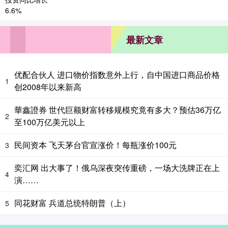
最新文章
优配合伙人 进口物价指数意外上行，自中国进口商品价格
1
创2008年以来新高
華鑫證券 世代巨额财富转移规模究竟有多大？预估36万亿
2
至100万亿美元以上
民间资本 飞天茅台官宣涨价！每瓶涨价100元
3
奕汇网 出大事了！俄乌深夜突传重磅，一场大洗牌正在上
4
演……
同花财富 兵道总统特朗普（上）
5