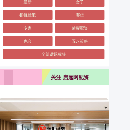
最新
女子
扬帆优配
哪些
专家
荣耀配资
也会
五八策略
全部话题标签
关注 启远网配资