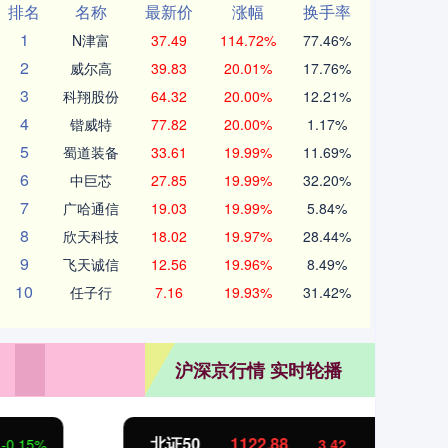
排名
名称
最新价
涨幅
换手率
1
N津富
37.49
114.72%
77.46%
2
威尔高
39.83
20.01%
17.76%
3
科翔股份
64.32
20.00%
12.21%
4
锴威特
77.82
20.00%
1.17%
5
蜀道装备
33.61
19.99%
11.69%
6
中巨芯
27.85
19.99%
32.20%
7
广哈通信
19.03
19.99%
5.84%
8
欣天科技
18.02
19.97%
28.44%
9
飞天诚信
12.56
19.96%
8.49%
10
任子行
7.16
19.93%
31.42%
沪深京行情 实时轮播
北证50
1122.88
创业
3.42
0.30%