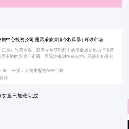
数据中心投资公司 露露乐蒙深陷夺权风暴 | 环球市场
辑史正丞）昨夜今晨，随着今年获利颇丰的贵金属交易员挥洒筹
萎靡不振的影响下走弱。国际油价则在乌克兰问题谈判仍显分
-06
来源：大资本配资APP下载
资网
资文章已加载完成
沪深300
4651.31
.24%
-6.85
-0.15%