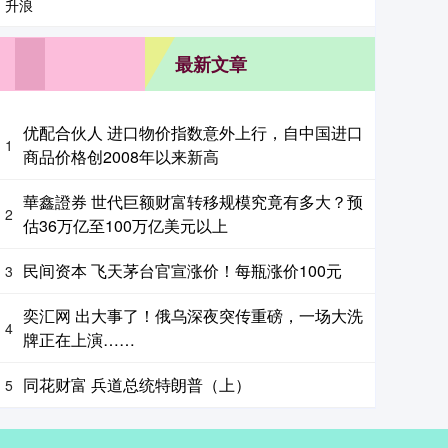
最新文章
优配合伙人 进口物价指数意外上行，自中国进口
1
商品价格创2008年以来新高
華鑫證券 世代巨额财富转移规模究竟有多大？预
2
估36万亿至100万亿美元以上
民间资本 飞天茅台官宣涨价！每瓶涨价100元
3
奕汇网 出大事了！俄乌深夜突传重磅，一场大洗
4
牌正在上演……
同花财富 兵道总统特朗普（上）
5