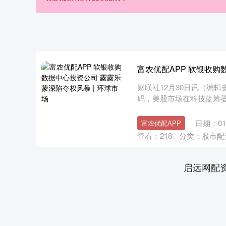
富农优配APP 软银收购
财联社12月30日讯（编
码，美股市场在科技蓝筹
歧的....
日期：01
富农优配APP
查看：
218
分类：
股市配
启远网配
深证成指
14110.12
.92
0.57%
-34.08
-0