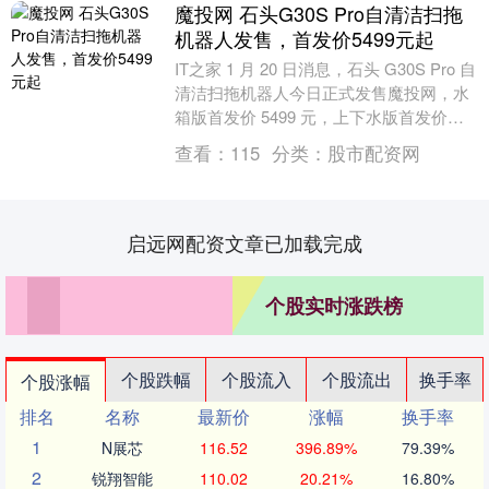
魔投网 石头G30S Pro自清洁扫拖
机器人发售，首发价5499元起
IT之家 1 月 20 日消息，石头 G30S Pro 自
清洁扫拖机器人今日正式发售魔投网，水
箱版首发价 5499 元，上下水版首发价
5999 元。 石头 G....
查看：
115
分类：
股市配资网
启远网配资文章已加载完成
个股实时涨跌榜
个股跌幅
个股流入
个股流出
换手率
个股涨幅
排名
名称
最新价
涨幅
换手率
1
N展芯
116.52
396.89%
79.39%
2
锐翔智能
110.02
20.21%
16.80%