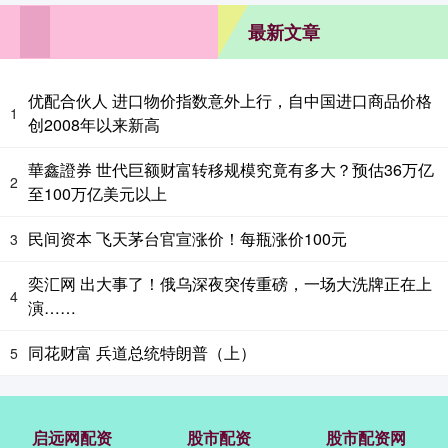
最新文章
优配合伙人 进口物价指数意外上行，自中国进口商品价格
1
创2008年以来新高
華鑫證券 世代巨额财富转移规模究竟有多大？预估36万亿
2
至100万亿美元以上
民间资本 飞天茅台官宣涨价！每瓶涨价100元
3
奕汇网 出大事了！俄乌深夜突传重磅，一场大洗牌正在上
4
演……
同花财富 兵道总统特朗普（上）
5
启远网配资
股市配资
股市配资网