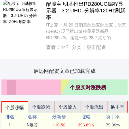
配股宝 明基推出RD280UG编程显
示器：3:2 UHD+分辨率120Hz刷新
率
IT之家 1 月 20 日消息配股宝配股宝，明基
(BenQ) 现已推出编程显示器新品
RD280UG。这是一款 28.2 英寸的
3840×2560 分辨率 ....
查看：
147
分类：
股市配资
启远网配资文章已加载完成
个股实时涨跌榜
个股跌幅
个股流入
个股流出
换手率
个股涨幅
排名
名称
最新价
涨幅
换手率
1
N展芯
116.52
396.89%
79.39%