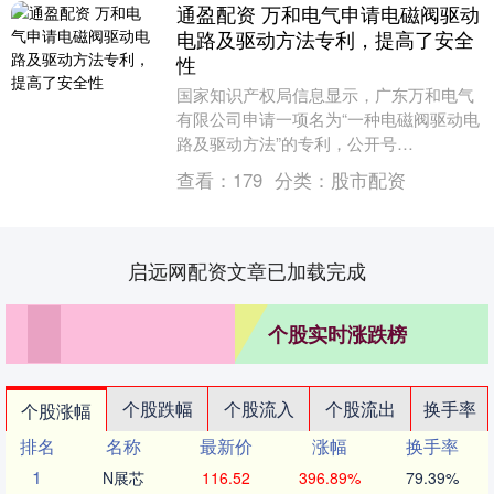
通盈配资 万和电气申请电磁阀驱动
电路及驱动方法专利，提高了安全
性
国家知识产权局信息显示，广东万和电气
有限公司申请一项名为“一种电磁阀驱动电
路及驱动方法”的专利，公开号
CN121594231A，申请日期为2024年8
查看：
179
分类：
股市配资
月。 专利....
启远网配资文章已加载完成
个股实时涨跌榜
个股跌幅
个股流入
个股流出
换手率
个股涨幅
排名
名称
最新价
涨幅
换手率
1
N展芯
116.52
396.89%
79.39%