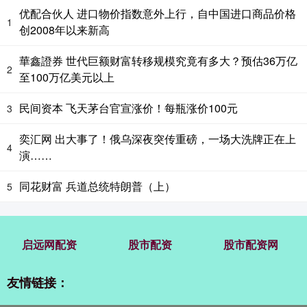
优配合伙人 进口物价指数意外上行，自中国进口商品价格
1
创2008年以来新高
華鑫證券 世代巨额财富转移规模究竟有多大？预估36万亿
2
至100万亿美元以上
民间资本 飞天茅台官宣涨价！每瓶涨价100元
3
奕汇网 出大事了！俄乌深夜突传重磅，一场大洗牌正在上
4
演……
同花财富 兵道总统特朗普（上）
5
启远网配资
股市配资
股市配资网
友情链接：