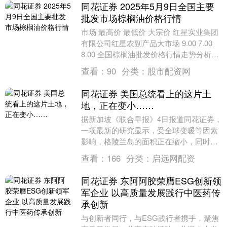
同花证券 2025年5月9日全国主要
批发市场棕榈油价格行情
市场 最高价 最低价 大宗价 红星实业集团
有限公司红星农副产品大市场 9.00 7.00
8.00 全国棕榈油批发价格行情走势分析同
花证券 从今日全国棕榈油批发....
查看：
90
分类：
股市配资网
同花证券 美国总统看上的这片土
地，正在变小……
据新加坡《联合早报》4日报道同花证券，
一项最新的研究显示，受全球变暖等因素
影响，格陵兰岛的面积正在缩小，同时该
岛整体正缓慢向西北方向漂移。 该研究由
查看：
166
分类：
启远网配资
丹麦技术大学....
同花证券 东阿阿胶荣膺ESG创新领
军企业 以高质量发展践行中医药传
承创新
与创新者同行，与ESG践行者携手，聚焦