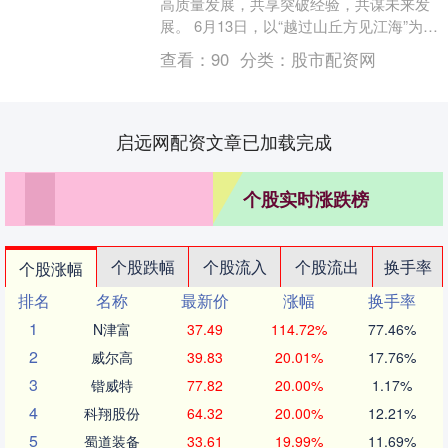
高质量发展，共享突破经验，共谋未来发
展。 6月13日，以“越过山丘方见江海”为主
题的“2025 ESG与高质量发展创新论坛....
查看：
90
分类：
股市配资网
启远网配资文章已加载完成
个股实时涨跌榜
个股跌幅
个股流入
个股流出
换手率
个股涨幅
排名
名称
最新价
涨幅
换手率
1
N津富
37.49
114.72%
77.46%
2
威尔高
39.83
20.01%
17.76%
3
锴威特
77.82
20.00%
1.17%
4
科翔股份
64.32
20.00%
12.21%
5
蜀道装备
33.61
19.99%
11.69%