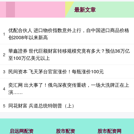
最新文章
优配合伙人 进口物价指数意外上行，自中国进口商品价格
1
创2008年以来新高
華鑫證券 世代巨额财富转移规模究竟有多大？预估36万亿
2
至100万亿美元以上
民间资本 飞天茅台官宣涨价！每瓶涨价100元
3
奕汇网 出大事了！俄乌深夜突传重磅，一场大洗牌正在上
4
演……
同花财富 兵道总统特朗普（上）
5
启远网配资
股市配资
股市配资网