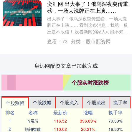
奕汇网 出大事了！俄乌深夜突传重
磅，一场大洗牌正在上演……
出大事了！俄乌深夜突传重磅，一场大洗
牌正在上演…… 看到这条消息，我第一反
应是不敢信！ 没看新闻的家人可能不知
道，刚刚发生了这么一档子事：当地时间
查看：
73
分类：
股市配资网
11号午夜，俄....
启远网配资文章已加载完成
个股实时涨跌榜
个股跌幅
个股流入
个股流出
换手率
个股涨幅
排名
名称
最新价
涨幅
换手率
1
N展芯
116.52
396.89%
79.39%
2
锐翔智能
110.02
20.21%
16.80%