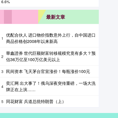
最新文章
优配合伙人 进口物价指数意外上行，自中国进口
1
商品价格创2008年以来新高
華鑫證券 世代巨额财富转移规模究竟有多大？预
2
估36万亿至100万亿美元以上
民间资本 飞天茅台官宣涨价！每瓶涨价100元
3
奕汇网 出大事了！俄乌深夜突传重磅，一场大洗
4
牌正在上演……
同花财富 兵道总统特朗普（上）
5