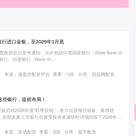
银行进口金银，至2029年3月底
政府近日发布通知，允许包括印度国家银行（State Bank of
银行、印度银行（Bank of....
来源：速盈所配资平台
查看：
126
分类：
启远网配资
！这些银行，提前布局！
前启动2026年度“旺季营销”，发力信贷项目储备、客群经
近期多家上市银行在接受投资者调研时详细回应了2026年....
来源：富成配资
查看：
208
分类：
股市配资
沪深300
4694.44
.42%
43.13
0.93%