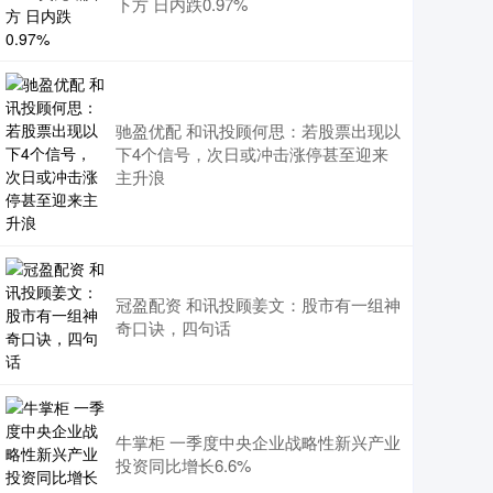
下方 日内跌0.97%
驰盈优配 和讯投顾何思：若股票出现以
下4个信号，次日或冲击涨停甚至迎来
主升浪
冠盈配资 和讯投顾姜文：股市有一组神
奇口诀，四句话
牛掌柜 一季度中央企业战略性新兴产业
投资同比增长6.6%