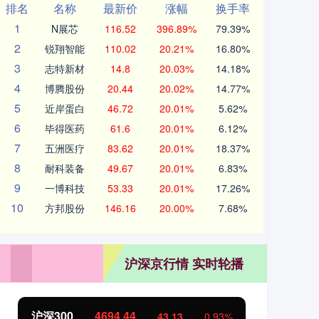
排名
名称
最新价
涨幅
换手率
1
N展芯
116.52
396.89%
79.39%
2
锐翔智能
110.02
20.21%
16.80%
3
志特新材
14.8
20.03%
14.18%
4
博腾股份
20.44
20.02%
14.77%
5
近岸蛋白
46.72
20.01%
5.62%
6
毕得医药
61.6
20.01%
6.12%
7
五洲医疗
83.62
20.01%
18.37%
8
耐科装备
49.67
20.01%
6.83%
9
一博科技
53.33
20.01%
17.26%
10
方邦股份
146.16
20.00%
7.68%
沪深京行情 实时轮播
北证50
1134.24
创
11.37
1.01%