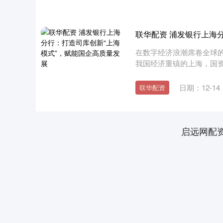
联华配资 浦发银行上海
在数字经济浪潮席卷全球
我国经济重镇的上海，国
平司库管....
日期：12-14
联华配资
启远网配