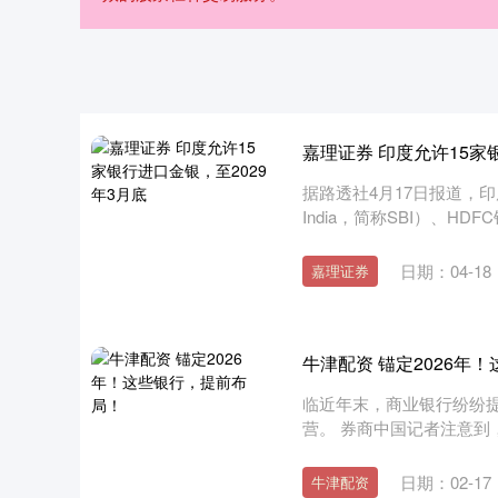
嘉理证券 印度允许15家
据路透社4月17日报道，印度
India，简称SBI）、HDFC
日期：04-18
嘉理证券
牛津配资 锚定2026年
临近年末，商业银行纷纷提
营。 券商中国记者注意到，
日期：02-17
牛津配资
深证成指
14311.01
.68
1.02%
200.89
1