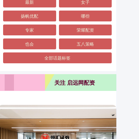
最新
女子
扬帆优配
哪些
专家
荣耀配资
也会
五八策略
全部话题标签
关注 启远网配资