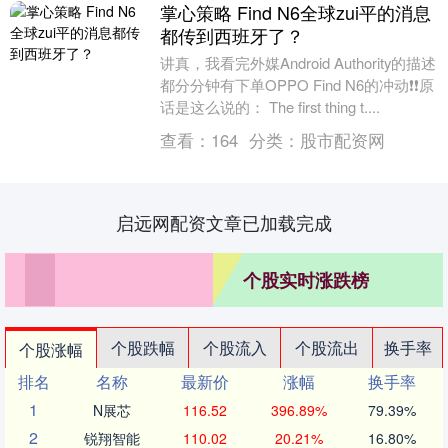
掌心策略 Find N6全球zui平的消息
都传到西班牙了？
讲真，我看完外媒Android Authority的描述
都分分钟有下单OPPO Find N6的冲动❗️❗️原
话是这么说的： The first thing t....
查看：
164
分类：
股市配资网
启远网配资文章已加载完成
个股实时涨跌榜
个股跌幅
个股流入
个股流出
换手率
个股涨幅
排名
名称
最新价
涨幅
换手率
1
N展芯
116.52
396.89%
79.39%
2
锐翔智能
110.02
20.21%
16.80%