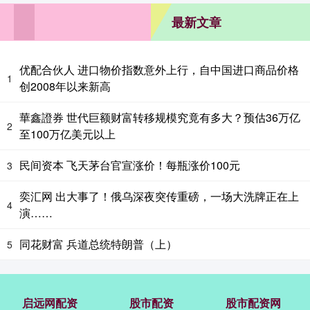
最新文章
优配合伙人 进口物价指数意外上行，自中国进口商品价格
1
创2008年以来新高
華鑫證券 世代巨额财富转移规模究竟有多大？预估36万亿
2
至100万亿美元以上
民间资本 飞天茅台官宣涨价！每瓶涨价100元
3
奕汇网 出大事了！俄乌深夜突传重磅，一场大洗牌正在上
4
演……
同花财富 兵道总统特朗普（上）
5
启远网配资
股市配资
股市配资网