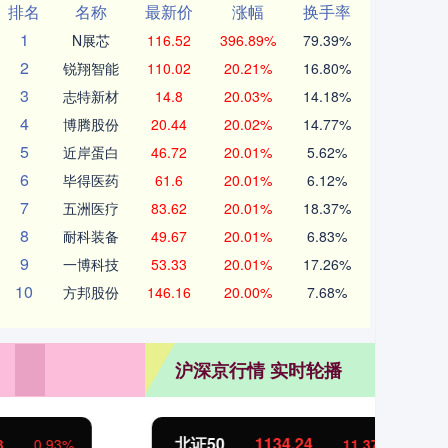
排名
名称
最新价
涨幅
换手率
1
N展芯
116.52
396.89%
79.39%
2
锐翔智能
110.02
20.21%
16.80%
3
志特新材
14.8
20.03%
14.18%
4
博腾股份
20.44
20.02%
14.77%
5
近岸蛋白
46.72
20.01%
5.62%
6
毕得医药
61.6
20.01%
6.12%
7
五洲医疗
83.62
20.01%
18.37%
8
耐科装备
49.67
20.01%
6.83%
9
一博科技
53.33
20.01%
17.26%
10
方邦股份
146.16
20.00%
7.68%
沪深京行情 实时轮播
北证50
1134.24
创
11.37
1.01%