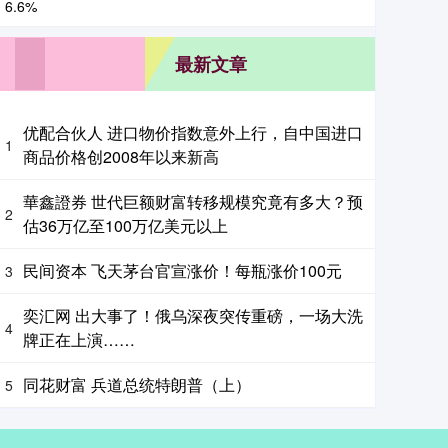
最新文章
优配合伙人 进口物价指数意外上行，自中国进口
1
商品价格创2008年以来新高
華鑫證券 世代巨额财富转移规模究竟有多大？预
2
估36万亿至100万亿美元以上
民间资本 飞天茅台官宣涨价！每瓶涨价100元
3
奕汇网 出大事了！俄乌深夜突传重磅，一场大洗
4
牌正在上演……
同花财富 兵道总统特朗普（上）
5