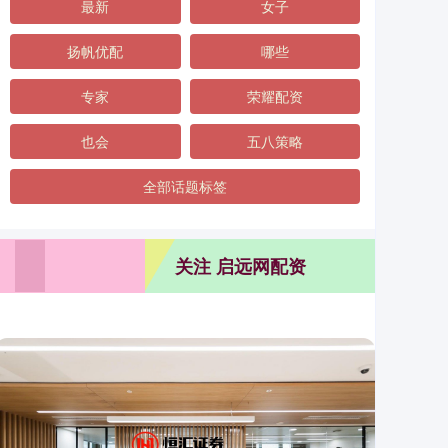
最新
女子
扬帆优配
哪些
专家
荣耀配资
也会
五八策略
全部话题标签
关注 启远网配资