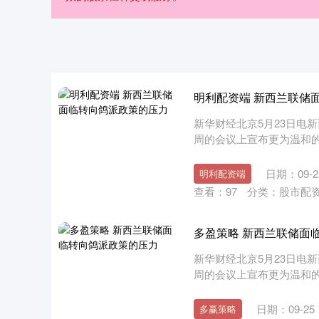
明利配资端 新西兰联储
新华财经北京5月23日电
周的会议上宣布更为温和
于预....
日期：09-2
明利配资端
查看：
97
分类：
股市配
多盈策略 新西兰联储面
新华财经北京5月23日电
周的会议上宣布更为温和
于预....
日期：09-25
多赢策略
深证成指
14311.01
.68
1.02%
200.89
1