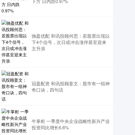
下方 日内跌0.97%
驰盈优配 和讯投顾何思：若股票出现以
下4个信号，次日或冲击涨停甚至迎来
主升浪
冠盈配资 和讯投顾姜文：股市有一组神
奇口诀，四句话
牛掌柜 一季度中央企业战略性新兴产业
投资同比增长6.6%